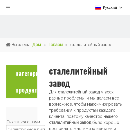
Pусский
Вы здесь:
Дом
»
Товары
»
сталелитейный завод
сталелитейный
категория
завод
продукта
Для
сталелитейный завод
у всех
разные проблемы, и мы делаем все
возможное, чтобы максимизировать
требования к продуктам каждого
клиента, поэтому качество нашего
Связаться с нами
сталелитейный завод
было хорошо
воспринято многими клиентами и