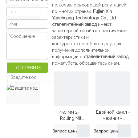
пользовалось хорошей репутацией
во многих странах.
Fujian Xin
Yanchuang Technology Co., Ltd
сталелитейный завод
имеют
характерный дизайн и практические
характеристики и
конкурентоспособную цену, для
получения дополнительной
информации о
сталелитейный завод
,
пожалуйста, обращайтесь к нам.
ОТПРАВИТЬ
450 мм 2-Hi
Двойной канал -
Rolling Mill
механизм
【нижняя
зарядки
регуляция】
охлаждающего
Запрос цены
Запрос цены
кровати