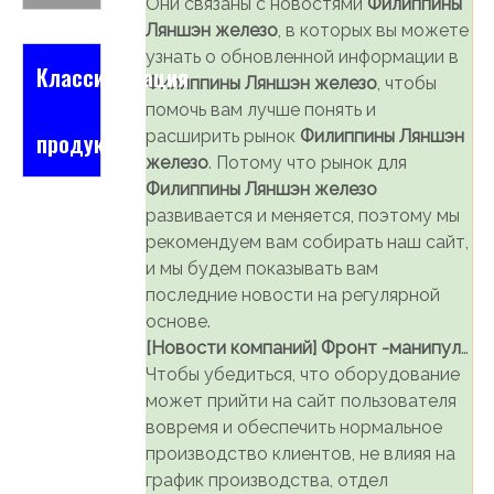
Они связаны с новостями
Филиппины
Ляншэн железо
, в которых вы можете
узнать о обновленной информации в
Классификация
Филиппины Ляншэн железо
, чтобы
помочь вам лучше понять и
расширить рынок
Филиппины Ляншэн
продукта
железо
. Потому что рынок для
Филиппины Ляншэн железо
развивается и меняется, поэтому мы
рекомендуем вам собирать наш сайт,
и мы будем показывать вам
последние новости на регулярной
основе.
[
Новости компаний
]
Фронт -манипулятор печи на Филиппины Liansheng Iron and Steel
Чтобы убедиться, что оборудование
может прийти на сайт пользователя
вовремя и обеспечить нормальное
производство клиентов, не влияя на
график производства, отдел