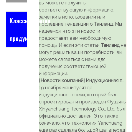
вы можете получить
соответствующую информацию,
заметки в использовании или
Классификация
последние тенденции о
Таиланд
. Мы
надеемся, что эти новости
продукта
предоставят вам необходимую
помощь. И если эти статьи
Таиланд
не
могут решить ваши потребности, вы
можете связаться с нами для
получения соответствующей
информации.
[
Новости компаний
]
Индукционная печь Манипулятор в Таиланд снова.
19 ноября манипулятор
индукционного печи, который был
спроектирован и произведен Фуцзянь
Xinyanchuang Technology Co., Ltd. был
официально доставлен. Это также
означало, что технология Yanchuang
еще раз сделала большой шаг вперед