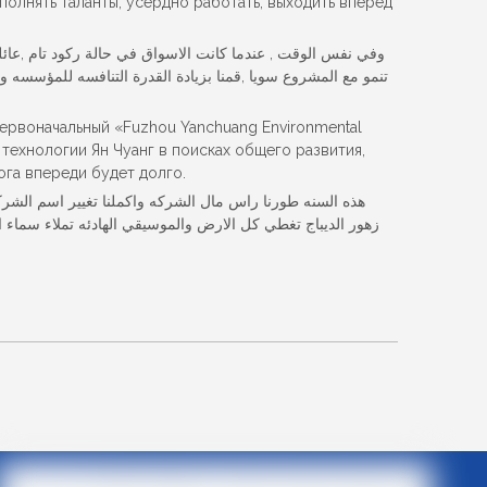
олнять таланты, усердно работать, выходить вперед
وفي نفس الوقت , عندما كانت الاسواق في حالة ركود تام ,عائلت
تنمو مع المشروع سويا ,قمنا بزيادة القدرة التنافسه للمؤسسه وذ
ервоначальный «Fuzhou Yanchuang Environmental
е технологии Ян Чуанг в поисках общего развития,
га впереди будет долго.
هذه السنه طورنا راس مال الشركه واكملنا تغيير اسم الشركه 