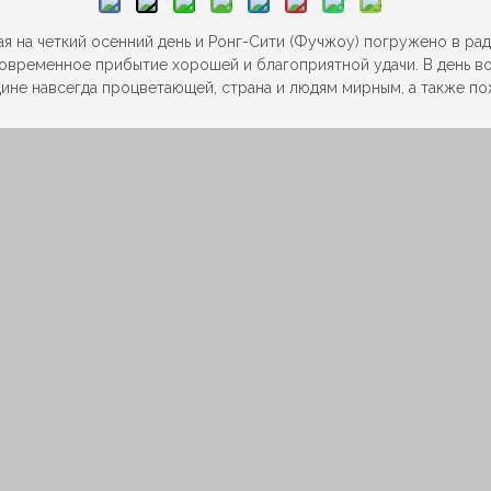
я на четкий осенний день и Ронг-Сити (Фучжоу) погружено в р
новременное прибытие хорошей и благоприятной удачи. В день в
дине навсегда процветающей, страна и людям мирным, а также п