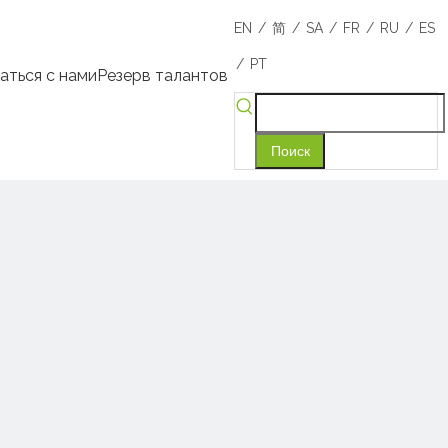
/
/
/
/
/
EN
简
SA
FR
RU
ES
/
PT
аться с нами
Резерв талантов
Поиск