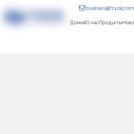

business@fzyckj.com
Домой
О нас
Продукты
Ново