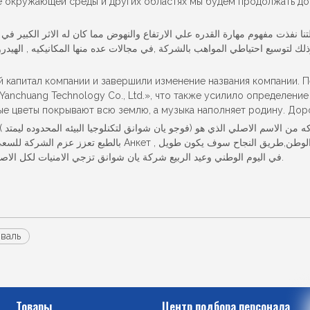
не окружающей среды и других областях мы будем продолжать доп
نا نفذت مفهوم مهارة القدره علي الارتفاع والنهوض مما كان له الاثر الكبير ف
لك لتوسيع احتياطي المواهب بالشركة ,في مجالات عده منها المكانيكيه , الهيدرول
 капитал компании и завершили изменение названия компании. П
n Yanchuang Technology Co., Ltd.», что также усилило определени
е цветы покрывают всю землю, а музыка наполняет родину. Доро
من الاسم الاصلي الذي هو (فوجو يان شوانق لتكنلوجيا البيئه المحدوده ليمتد )
زهور الديباج تغطي كل الارض والموسيقي الهادئه تملاء سماء ال ,
في اليوم الوطني وعيد الربيع شركة يان شوانق تزجي الامنيات لكل الاصدقاء ,نحتفل ونتحد معا ,لاننا باختصار نملك نفس الاصول والرغبات.
валь
Товары
Центр подбора персонала