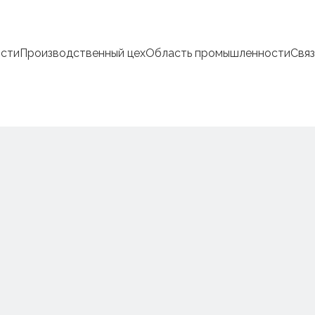
сти
Производственный цех
Область промышленности
Связ