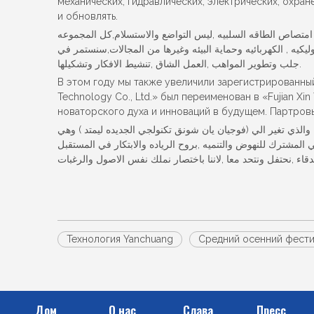
механических, гидравлических, электрических, охра
и обновлять.
ي امتصاص الطاقه السلبيه ,ليس التواضع والاستسلام,كل المجموعه
يكيه , الكهربائيه وحماية البيئه وغيرها من المجالات,سنستمر في
جلب وتطوير المواهب ,العمل الشاق ,تنشيط الافكار وتشكيلها.
В этом году мы также увеличили зарегистрированный
Technology Co., Ltd.» был переименован в «Fujian Xi
новаторского духа и инноваций в будущем. Партровы
 والذي تغير الي (فوجيان يان شونق تكنولجي الجديده ليمتد ) وهي
بالطبع تعزز عزم الشركة للسعي المشترك للنهوض والتنميه ,بروح الرياده والابتكار في المستقبل Анкет وطن,طريق النجاح سوف يكون طويل
Технология Yanchuang
Средний осенний фести
Дом
О нас
Слава
Пресс