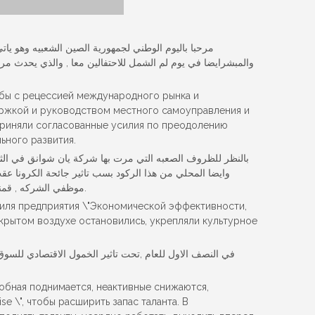
مرحبا باليوم الوطني لجمهورية الصين الشعبيه وهو ياتي
рьбы с рецессией международного рынка и
держкой и руководством местного самоуправления и
приняли согласованные усилия по преодолению
ьного развития.
بالنظر للظروف الصعبه التي مرت بها شركة يان شوانق في الثلاثه
وايضا المحلي من هذا الركود بسب تاثير جائحة الكرونا عقب 
موظفي الشركه , قمنا بمجهودات عظيمه ومشتركه للتغلب علي كل الصعاب بل قفزنا فوق الصعاب, حقيقه قمنا بعمل رائع وعظيم اثناء الجائحه لكي نظل ننمو ونزدهر.
тиля предприятия \"Экономической эффективности,
ткрытом воздухе остановились, укрепляли культурное
في النصف الاول للعام ,تحت تاثير الخمول الاقتصادي للسوق ,
собная поднимается, неактивные снижаются,
 \", чтобы расширить запас таланта. В