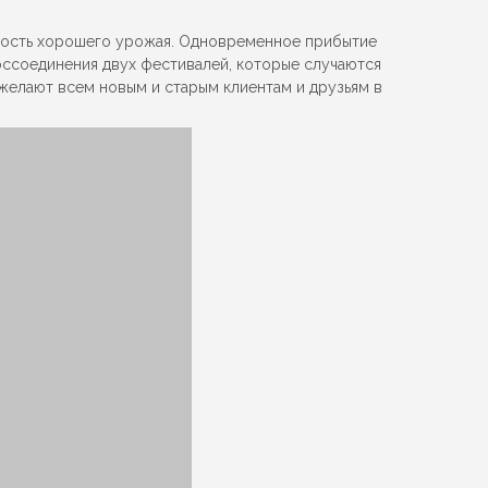
адость хорошего урожая. Одновременное прибытие
оссоединения двух фестивалей, которые случаются
ожелают всем новым и старым клиентам и друзьям в