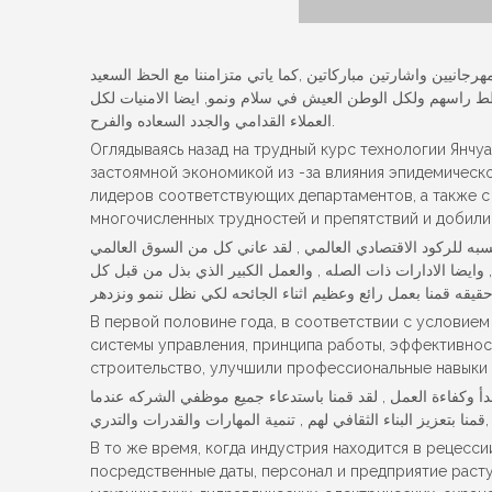
رجانيين واشارتين مباركاتين ,كما ياتي متزامننا مع الحظ السعيد
نوالازدهار والنمو لكل اهلهم بمسطط راسهم ولكل الوطن العيش في سلام ونمو, ايضا الامنيات لكل
العملاء القدامي والجدد السعاده والفرح.
Оглядываясь назад на трудный курс технологии Янчу
застоямной экономикой из -за влияния эпидемическ
лидеров соответствующих департаментов, а также 
многочисленных трудностей и препятствий и добили
نسبه للركود الاقتصادي العالمي , لقد عاني كل من السوق العالمي
, وايضا الادارات ذات الصله , والعمل الكبير الذي بذل من قبل كل
В первой половине года, в соответствии с условие
системы управления, принципа работы, эффективност
строительство, улучшили профессиональные навыки 
بدأ وكفاءة العمل , لقد قمنا باستدعاء جميع موظفي الشركه عندما
В то же время, когда индустрия находится в рецесси
посредственные даты, персонал и предприятие растут