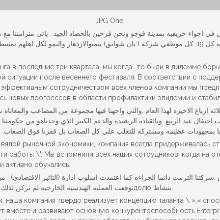
JPG One.
 في اجواء خريفيه بمدينة فوجو ونحن فرحين بالحصاد الجيد , ياتي متزامننا مع مه
والمبشرايضا في يوم لم الشمل للاحتفالين معا , والذي يحدث مره كل 19, كل موظغي شركة ( يان شوانق) يتم
анга в последние три квартала, мы когда -то были в дилемме бо
ой ситуации после весеннего фестиваля. В соответствии с под
с эффективным сотрудничеством всех членов компании мы пред
сь новых прогрессов в области профилактики эпидемии и стабил
 ارباع الاخيره لهذا العام ,والتي واجهنا فيها مجموعة من المصاعب والمعاناه 
احتفال عيد الربيع. وبالقياده الرشيده والدعم الكبير الذي وجدناهو من حكومتنا 
м вялой рыночной экономики, компания всегда придерживалась с
и работы \". Мы вспомнили всех наших сотрудников, когда на о
и активно обучались.
شركتنا التزمت دائما الجراءه كما اعتمدت اسلوب ادارة (التاثير الاقتصادي) , م
توقفت العمليه الهندسيه الخارجيه لم نركن لذلك ,قمنا بتعزيز البناء الثقافي لهم , تنمية المهارات والقدرات والتدريдолю بنشاط.
и, наша компания твердо реализует концепцию таланта \ »,« спо
 вместе и развивают основную конкурентоспособность Enterprise