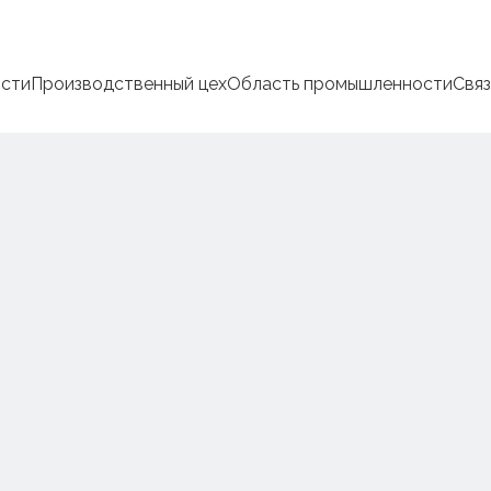
сти
Производственный цех
Область промышленности
Связ