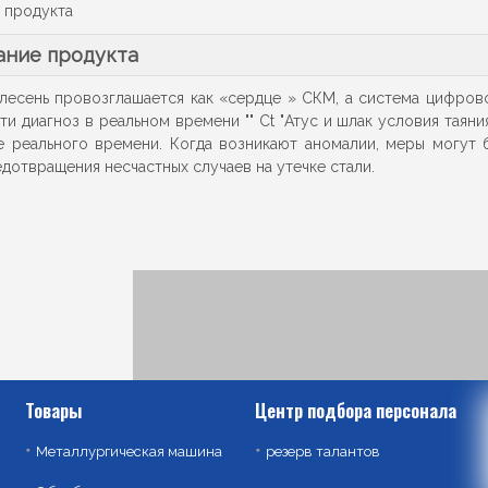
 продукта
ание продукта
есень провозглашается как «сердце » СКМ, а система цифров
ти диагноз в реальном времени "" Ct "
Атус и шлак условия таяни
 реального времени. Когда возникают аномалии, меры могут 
едотвращения несчастных случаев на утечке стали.
Товары
Центр подбора персонала
Металлургическая машина
резерв талантов