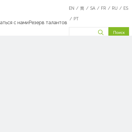
/
/
/
/
/
EN
简
SA
FR
RU
ES
/
PT
аться с нами
Резерв талантов
Поиск