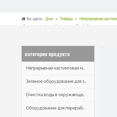
Вы здесь:
Дом
»
Товары
»
Непрерывная кастин
Система цифровой разведки Crystallizer
категория продукта
Непрерывная кастинговая машина [CCM]
Зеленое оборудование для защиты окружающей среды
Очистка воды в окружающей среде
Оборудование для переработки лома