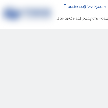

business@fzyckj.com
Домой
О нас
Продукты
Ново