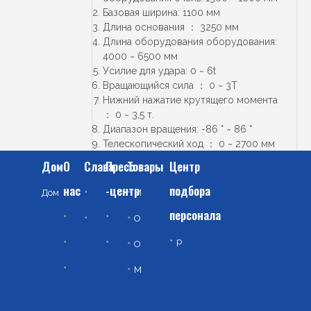
Базовая ширина: 1100 мм
Длина основания ： 3250 мм
Длина оборудования оборудования:
4000 ~ 6500 мм
Усилие для удара: 0 ~ 6t
Вращающийся сила ： 0 ~ 3T
Нижний нажатие крутящего момента
： 0 ~ 3,5 т.
Диапазон вращения: -86 ° ~ 86 °
Телескопический ход ： 0 ~ 2700 мм
Диапазон подъема подъема ：+1510 ~
Дом
О
Слава
Пресс
Товары
Центр
1170 мм
нас
Давление системы: 0 ~ 16 МПа
-центр
подбора
М
еталлургическая машина
Дом
Отрасли
персонала
О
бработка дыма для защиты окружающей среды
Профиль Компании
Новости компании
Сертификат
р
езерв талантов
О
чистка воды в окружающей среде
Культурный коридор
Новости промышленности
М
еталлическое оборудование серии по переработке твердых отходов
Культурный центр