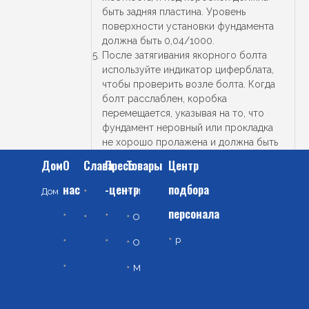
быть задняя пластина. Уровень
поверхности установки фундамента
должна быть 0,04/1000.
После затягивания якорного болта
используйте индикатор циферблата,
чтобы проверить возле болта. Когда
болт расслаблен, коробка
перемещается, указывая на то, что
фундамент неровный или прокладка
не хорошо пролажена и должна быть
перекалиброванной.
Дом
О
Слава
Пресс
Товары
Центр
После регулировки уровня входной
вал должен иметь коаксиальную
нас
-центр
подбора
М
еталлургическая машина
Дом
Отрасли
допуск ￠ 0,040 к валу двигателя.
персонала
О
бработка дыма для защиты окружающей среды
Входная связь вала должна быть
Профиль Компании
Новости компании
Сертификат
установлена ​​в соответствии со
р
езерв талантов
О
чистка воды в окружающей среде
Культурный коридор
Новости промышленности
стандартными требованиями.
М
еталлическое оборудование серии по переработке твердых отходов
Культурный центр
Вопросы нуждаются в внимании